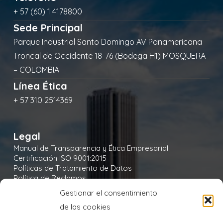
+ 57 (60) 1 4178800
Sede Principal
Parque Industrial Santo Domingo AV Panamericana
Troncal de Occidente 18-76 (Bodega H1) MOSQUERA
– COLOMBIA
Línea Ética
+ 57 310 2514369
Legal
Manual de Transparencia y Ética Empresarial
Certificación ISO 9001:2015
Políticas de Tratamiento de Datos
Política de Reclamos
Política de Seguridad y Salud en el Trabajo
Gestionar el consentimiento
Política Integral y de Gestión de la Seguridad
de las cookies
Política Ambiental
Política de Cookies