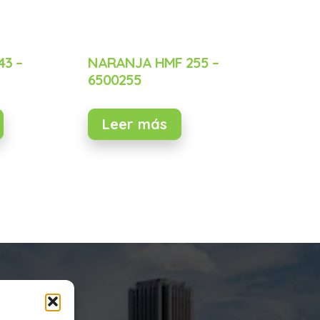
43 –
NARANJA HMF 255 –
6500255
Leer más
Legal