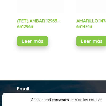
(PET) AMBAR 12963 –
AMARILLO 147
6312963
6314743
Leer más
Leer más
Email
infosyrusqca@syrusqca.com.co
Gestionar el consentimiento de las cookies
Teléfono