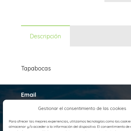
Descripción
Tapabocas
Email
infosyrusqca@syrusqca.com.co
Gestionar el consentimiento de las cookies
Teléfono
Para ofrecer las mejores experiencias, utilizamos tecnologías como las cooki
+ 57 (60) 1 4178800
almacenar y/o acceder a la información del dispositivo. El consentimiento de 