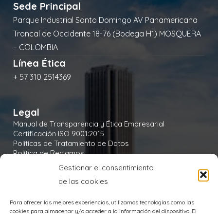
Sede Principal
Parque Industrial Santo Domingo AV Panamericana
Troncal de Occidente 18-76 (Bodega H1) MOSQUERA
– COLOMBIA
Línea Ética
+ 57 310 2514369
Legal
Manual de Transparencia y Ética Empresarial
Certificación ISO 9001:2015
Políticas de Tratamiento de Datos
Política de Reclamos
Política de Seguridad y Salud en el Trabajo
Gestionar el consentimiento
Política Integral y de Gestión de la Seguridad
de las cookies
Política Ambiental
Política de Cookies
Para ofrecer las mejores experiencias, utilizamos tecnologías como las
cookies para almacenar y/o acceder a la información del dispositivo. El