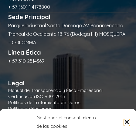
+ 57 (60) 1 4178800
Sede Principal
Parque Industrial Santo Domingo AV Panamericana
Troncal de Occidente 18-76 (Bodega H1) MOSQUERA
– COLOMBIA
Línea Ética
+ 57 310 2514369
Legal
Manual de Transparencia y Ética Empresarial
Certificación ISO 9001:2015
Políticas de Tratamiento de Datos
Política de Reclamos
Política de Seguridad y Salud en el Trabajo
Gestionar el consentimiento
Política Integral y de Gestión de la Seguridad
de las cookies
Política Ambiental
Política de Cookies