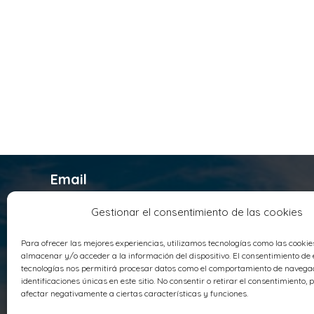
Email
infosyrusqca@syrusqca.com.co
Gestionar el consentimiento de las cookies
Teléfono
Para ofrecer las mejores experiencias, utilizamos tecnologías como las cooki
+ 57 (60) 1 4178800
almacenar y/o acceder a la información del dispositivo. El consentimiento de 
Sede Principal
tecnologías nos permitirá procesar datos como el comportamiento de navegac
identificaciones únicas en este sitio. No consentir o retirar el consentimiento,
Parque Industrial Santo Domingo AV
afectar negativamente a ciertas características y funciones.
Panamericana Troncal de Occidente 18-76