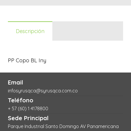
Descripción
PP Copo BL Iny
Email
infosyrusqca@syrusqca.com.co
Teléfono
+ 57 (60) 1 4178800
Sede Principal
Parque Industrial Santo Domingo AV Panamericana