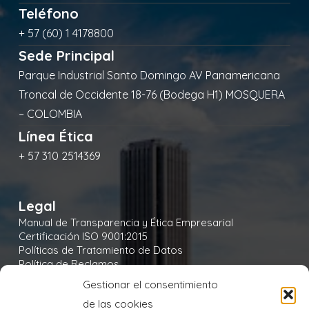
Teléfono
+ 57 (60) 1 4178800
Sede Principal
Parque Industrial Santo Domingo AV Panamericana
Troncal de Occidente 18-76 (Bodega H1) MOSQUERA
– COLOMBIA
Línea Ética
+ 57 310 2514369
Legal
Manual de Transparencia y Ética Empresarial
Certificación ISO 9001:2015
Políticas de Tratamiento de Datos
Política de Reclamos
Política de Seguridad y Salud en el Trabajo
Gestionar el consentimiento
Política Integral y de Gestión de la Seguridad
de las cookies
Política Ambiental