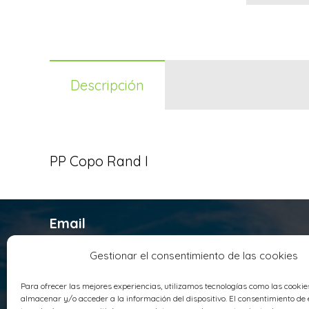
Descripción
PP Copo Rand I
Email
infosyrusqca@syrusqca.com.co
Gestionar el consentimiento de las cookies
Teléfono
Para ofrecer las mejores experiencias, utilizamos tecnologías como las cooki
+ 57 (60) 1 4178800
almacenar y/o acceder a la información del dispositivo. El consentimiento de 