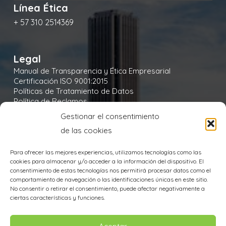
Línea Ética
+ 57 310 2514369
Legal
Manual de Transparencia y Ética Empresarial
Certificación ISO 9001:2015
Políticas de Tratamiento de Datos
Política de Reclamos
Política de Seguridad y Salud en el Trabajo
Gestionar el consentimiento
Política Integral y de Gestión de la Seguridad
de las cookies
Política Ambiental
Política de Cookies
Para ofrecer las mejores experiencias, utilizamos tecnologías como las
cookies para almacenar y/o acceder a la información del dispositivo. El
consentimiento de estas tecnologías nos permitirá procesar datos como el
comportamiento de navegación o las identificaciones únicas en este sitio.
No consentir o retirar el consentimiento, puede afectar negativamente a
Aviso de Privacidad
ciertas características y funciones.
TODOS LOS DERECHOS RESERVADOS