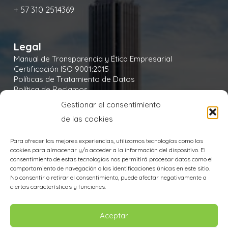
+ 57 310 2514369
Legal
Manual de Transparencia y Ética Empresarial
Certificación ISO 9001:2015
Políticas de Tratamiento de Datos
Política de Reclamos
Política de Seguridad y Salud en el Trabajo
Gestionar el consentimiento
Política Integral y de Gestión de la Seguridad
de las cookies
Política Ambiental
Política de Cookies
Para ofrecer las mejores experiencias, utilizamos tecnologías como las
cookies para almacenar y/o acceder a la información del dispositivo. El
consentimiento de estas tecnologías nos permitirá procesar datos como el
comportamiento de navegación o las identificaciones únicas en este sitio.
No consentir o retirar el consentimiento, puede afectar negativamente a
Aviso de Privacidad
ciertas características y funciones.
TODOS LOS DERECHOS RESERVADOS
Aceptar
@Copyright 2020