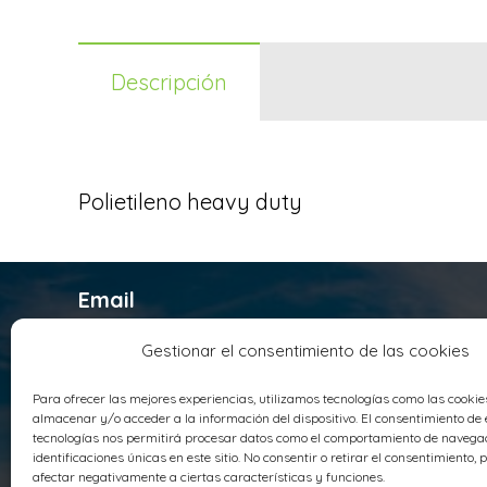
Descripción
Polietileno heavy duty
Email
infosyrusqca@syrusqca.com.co
Gestionar el consentimiento de las cookies
Teléfono
Para ofrecer las mejores experiencias, utilizamos tecnologías como las cooki
+ 57 (60) 1 4178800
almacenar y/o acceder a la información del dispositivo. El consentimiento de 
Sede Principal
tecnologías nos permitirá procesar datos como el comportamiento de navegac
identificaciones únicas en este sitio. No consentir o retirar el consentimiento,
Parque Industrial Santo Domingo AV
afectar negativamente a ciertas características y funciones.