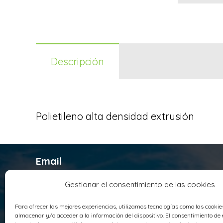
Descripción
Polietileno alta densidad extrusión
Email
infosyrusqca@syrusqca.com.co
Gestionar el consentimiento de las cookies
Teléfono
Para ofrecer las mejores experiencias, utilizamos tecnologías como las cooki
+ 57 (60) 1 4178800
almacenar y/o acceder a la información del dispositivo. El consentimiento de 