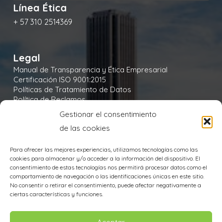
Línea Ética
+ 57 310 2514369
Legal
Manual de Transparencia y Ética Empresarial
Certificación ISO 9001:2015
Políticas de Tratamiento de Datos
Política de Reclamos
Política de Seguridad y Salud en el Trabajo
Gestionar el consentimiento
Política Integral y de Gestión de la Seguridad
de las cookies
Política Ambiental
Política de Cookies
Para ofrecer las mejores experiencias, utilizamos tecnologías como las
cookies para almacenar y/o acceder a la información del dispositivo. El
consentimiento de estas tecnologías nos permitirá procesar datos como el
comportamiento de navegación o las identificaciones únicas en este sitio.
No consentir o retirar el consentimiento, puede afectar negativamente a
Aviso de Privacidad
ciertas características y funciones.
TODOS LOS DERECHOS RESERVADOS