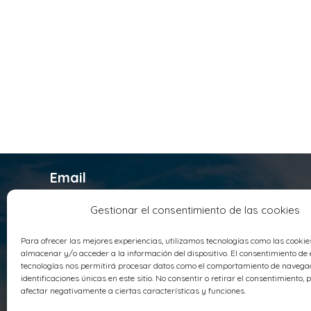
Email
infosyrusqca@syrusqca.com.co
Gestionar el consentimiento de las cookies
Teléfono
Para ofrecer las mejores experiencias, utilizamos tecnologías como las cooki
+ 57 (60) 1 4178800
almacenar y/o acceder a la información del dispositivo. El consentimiento de 
Sede Principal
tecnologías nos permitirá procesar datos como el comportamiento de navegac
identificaciones únicas en este sitio. No consentir o retirar el consentimiento,
Parque Industrial Santo Domingo AV
afectar negativamente a ciertas características y funciones.
Panamericana Troncal de Occidente 18-76