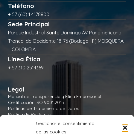
Teléfono
+ 57 (60) 1 4178800
Sede Principal
Parque Industrial Santo Domingo AV Panamericana
Troncal de Occidente 18-76 (Bodega H1) MOSQUERA
– COLOMBIA
Línea Ética
+ 57 310 2514369
Legal
Manual de Transparencia y Ética Empresarial
Certificación ISO 9001:2015
Políticas de Tratamiento de Datos
Política de Reclamos
Política de Seguridad y Salud en el Trabajo
Gestionar el consentimiento
Política Integral y de Gestión de la Seguridad
de las cookies
Política Ambiental