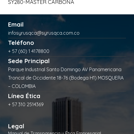
SY280-MASTER CARBONA
Email
infosyrusqca@syrusqca.com.co
Teléfono
+ 57 (60) 1 4178800
Sede Principal
Parque Industrial Santo Domingo AV Panamericana
Troncal de Occidente 18-76 (Bodega H1) MOSQUERA
– COLOMBIA
Línea Ética
+ 57 310 2514369
Legal
Manual de Transparencia y Ética Empresarial