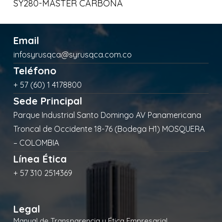
SY280-MASTER CARBONA
Email
infosyrusqca@syrusqca.com.co
Teléfono
+ 57 (60) 1 4178800
Sede Principal
Parque Industrial Santo Domingo AV Panamericana
Troncal de Occidente 18-76 (Bodega H1) MOSQUERA
– COLOMBIA
Línea Ética
+ 57 310 2514369
Legal
Manual de Transparencia y Ética Empresarial