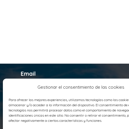
Email
infosyrusqca@syrusqca.com.co
Gestionar el consentimiento de las cookies
Teléfono
Para ofrecer las mejores experiencias, utilizamos tecnologías como las cooki
+ 57 (60) 1 4178800
almacenar y/o acceder a la información del dispositivo. El consentimiento de 
Sede Principal
tecnologías nos permitirá procesar datos como el comportamiento de navegac
identificaciones únicas en este sitio. No consentir o retirar el consentimiento,
Parque Industrial Santo Domingo AV
afectar negativamente a ciertas características y funciones.
Panamericana Troncal de Occidente 18-76