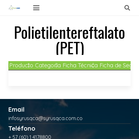
Polietilentereftalato
(PET)
Producto
Categoría
Ficha Técnica
Ficha de Segur
Email
infosyrusqca@syrusqca.com.co
Teléfono
+ 57 (60) 1 4178800