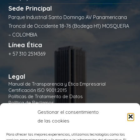
Sede Principal
Parque Industrial Santo Domingo AV Panamericana
Troncal de Occidente 18-76 (Bodega H1) MOSQUERA
– COLOMBIA
Línea Ética
+ 57 310 2514369
Legal
Manual de Transparencia y Ética Empresarial
Certificación ISO 9001:2015
Políticas de Tratamiento de Datos
Política de Reclamos
Política de Seguridad y Salud en el Trabajo
Gestionar el consentimiento
Política Integral y de Gestión de la Seguridad
de las cookies
Política Ambiental
Política de Cookies
Para ofrecer las mejores experiencias, utilizamos tecnologías como las
cookies para almacenar y/o acceder a la información del dispositivo. El