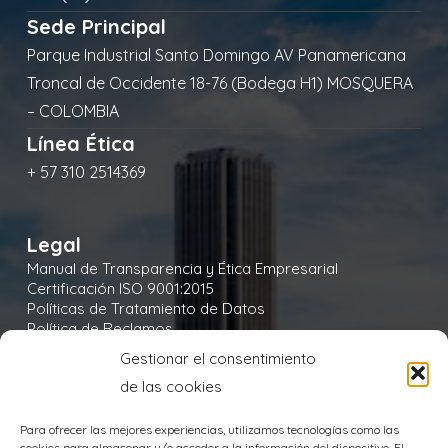
Sede Principal
Parque Industrial Santo Domingo AV Panamericana
Troncal de Occidente 18-76 (Bodega H1) MOSQUERA
– COLOMBIA
Línea Ética
+ 57 310 2514369
Legal
Manual de Transparencia y Ética Empresarial
Certificación ISO 9001:2015
Políticas de Tratamiento de Datos
Política de Reclamos
Política de Seguridad y Salud en el Trabajo
Gestionar el consentimiento
Política Integral y de Gestión de la Seguridad
de las cookies
Política Ambiental
Política de Cookies
Para ofrecer las mejores experiencias, utilizamos tecnologías como las
cookies para almacenar y/o acceder a la información del dispositivo. El