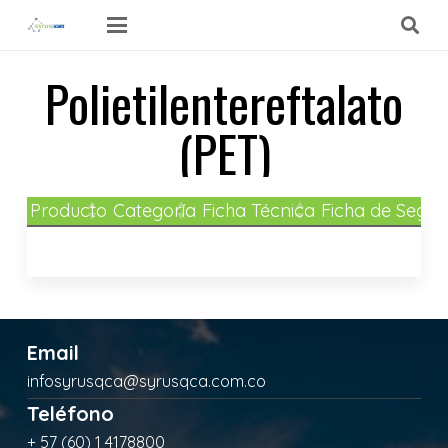
Polietilentereftalato
(PET)
Producto
Categoría
Ficha Técnica
Ficha de Segur
Email
infosyrusqca@syrusqca.com.co
Teléfono
+ 57 (60) 1 4178800