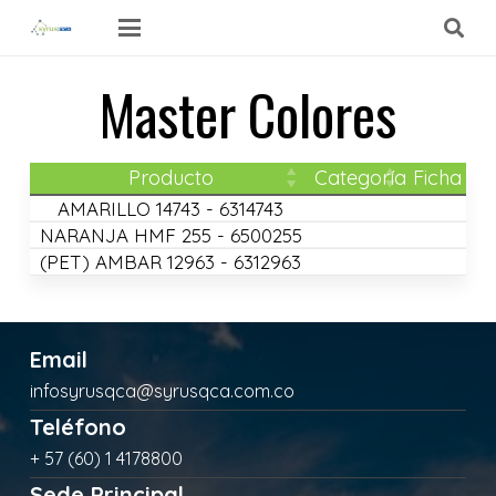
Master Colores
Producto
Categoría
Ficha Té
AMARILLO 14743 - 6314743
NARANJA HMF 255 - 6500255
(PET) AMBAR 12963 - 6312963
Email
infosyrusqca@syrusqca.com.co
Teléfono
+ 57 (60) 1 4178800
Sede Principal