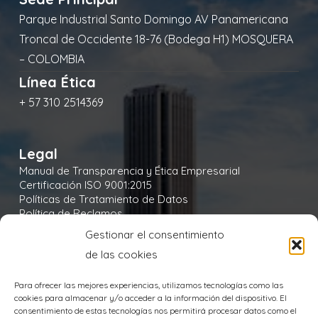
Parque Industrial Santo Domingo AV Panamericana
Troncal de Occidente 18-76 (Bodega H1) MOSQUERA
– COLOMBIA
Línea Ética
+ 57 310 2514369
Legal
Manual de Transparencia y Ética Empresarial
Certificación ISO 9001:2015
Políticas de Tratamiento de Datos
Política de Reclamos
Política de Seguridad y Salud en el Trabajo
Gestionar el consentimiento
Política Integral y de Gestión de la Seguridad
de las cookies
Política Ambiental
Política de Cookies
Para ofrecer las mejores experiencias, utilizamos tecnologías como las
cookies para almacenar y/o acceder a la información del dispositivo. El
consentimiento de estas tecnologías nos permitirá procesar datos como el