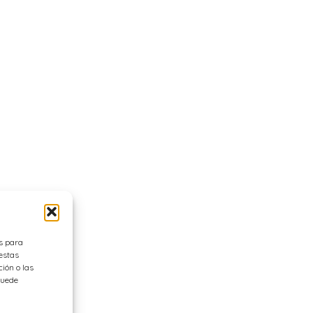
es para
estas
ión o las
 puede