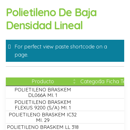
Skip
Polietileno De Baja
to
content
Densidad Lineal
For perfect view paste shortcode on a
page.
Producto
Categoría
Ficha Téc
POLIETILENO BRASKEM
DL066A MI. 1
POLIETILENO BRASKEM
FLEXUS 9200 (S/A) MI. 1
POLIETILENO BRASKEM IC32
MI. 29
POLIETILENO BRASKEM LL 318