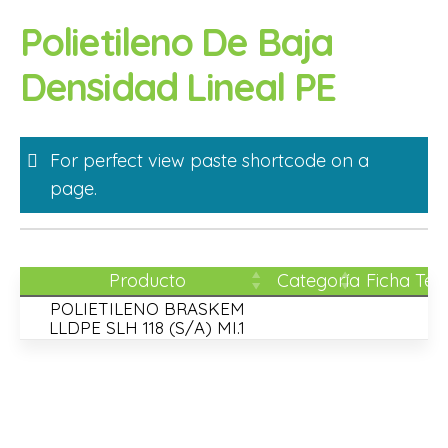
Skip
Polietileno De Baja
to
content
Densidad Lineal PE
For perfect view paste shortcode on a
page.
Producto
Categoría
Ficha Téc
POLIETILENO BRASKEM
LLDPE SLH 118 (S/A) MI.1