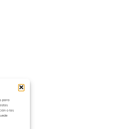
es para
estas
ión o las
 puede