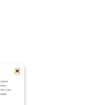
es para
estas
ión o las
 puede