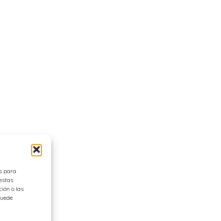
es para
estas
ión o las
 puede